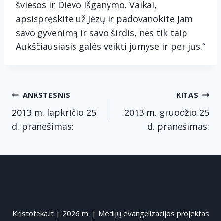
šviesos ir Dievo Išganymo. Vaikai,
apsispręskite už Jėzų ir padovanokite Jam
savo gyvenimą ir savo širdis, nes tik taip
Aukščiausiasis galės veikti jumyse ir per jus.“
Navigacija
ANKSTESNIS
KITAS
tarp
2013 m. lapkričio 25
2013 m. gruodžio 25
d. pranešimas:
d. pranešimas:
įrašų
Kristoteka.lt
| 2026 m. | Medijų evangelizacijos projektas