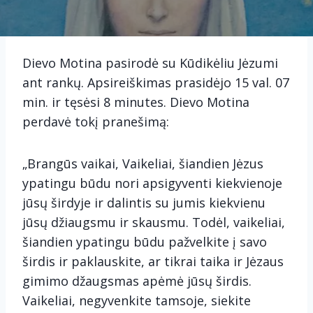
Dievo Motina pasirodė su Kūdikėliu Jėzumi
ant rankų. Apsireiškimas prasidėjo 15 val. 07
min. ir tęsėsi 8 minutes. Dievo Motina
perdavė tokį pranešimą:
„Brangūs vaikai, Vaikeliai, šiandien Jėzus
ypatingu būdu nori apsigyventi kiekvienoje
jūsų širdyje ir dalintis su jumis kiekvienu
jūsų džiaugsmu ir skausmu. Todėl, vaikeliai,
šiandien ypatingu būdu pažvelkite į savo
širdis ir paklauskite, ar tikrai taika ir Jėzaus
gimimo džaugsmas apėmė jūsų širdis.
Vaikeliai, negyvenkite tamsoje, siekite