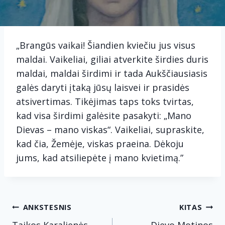
„Brangūs vaikai! Šiandien kviečiu jus visus
maldai. Vaikeliai, giliai atverkite širdies duris
maldai, maldai širdimi ir tada Aukščiausiasis
galės daryti įtaką jūsų laisvei ir prasidės
atsivertimas. Tikėjimas taps toks tvirtas,
kad visa širdimi galėsite pasakyti: „Mano
Dievas – mano viskas“. Vaikeliai, supraskite,
kad čia, Žemėje, viskas praeina. Dėkoju
jums, kad atsiliepėte į mano kvietimą.”
Navigacija
ANKSTESNIS
KITAS