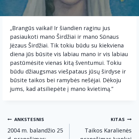
„Brangūs vaikai! Ir šiandien raginu jus
pasiaukoti mano Širdžiai ir mano Sūnaus
Jėzaus Širdžiai. Tik tokiu būdu su kiekviena
diena jūs būsite vis labiau mano ir vis labiau
pastūmėsite vienas kitą šventumui. Tokiu
būdu džiaugsmas viešpataus jūsų širdyse ir
būsite taikos bei ramybės nešėjai. Dėkoju
jums, kad atsiliepėte į mano kvietimą.”
Navigacija
ANKSTESNIS
KITAS
tarp
2004 m. balandžio 25
Taikos Karalienės