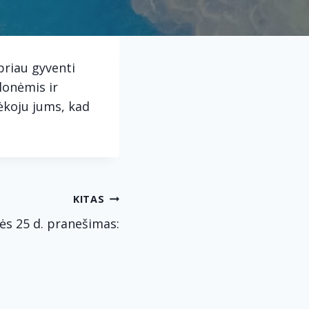
priau gyventi
lonėmis ir
Dėkoju jums, kad
KITAS
ės 25 d. pranešimas: