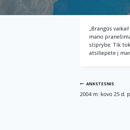
„Brangūs vaikai!
mano pranešimais
stiprybe. Tik to
atsiliepėte į ma
Navig
ANKSTESNIS
2004 m. kovo 25 d. 
tarp
įrašų