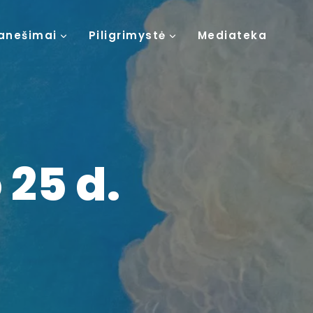
anešimai
Piligrimystė
Mediateka
25 d.