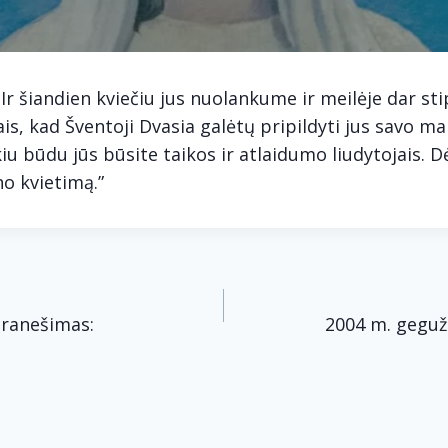
 Ir šiandien kviečiu jus nuolankume ir meilėje dar sti
, kad Šventoji Dvasia galėtų pripildyti jus savo ma
kiu būdu jūs būsite taikos ir atlaidumo liudytojais. 
no kvietimą.”
acija
pranešimas:
2004 m. geguž