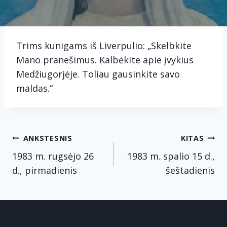
Trims kunigams iš Liverpulio: „Skelbkite
Mano pranešimus. Kalbėkite apie įvykius
Medžiugorjėje. Toliau gausinkite savo
maldas.“
Navigacija
ANKSTESNIS
KITAS
tarp
1983 m. rugsėjo 26
1983 m. spalio 15 d.,
d., pirmadienis
šeštadienis
įrašų