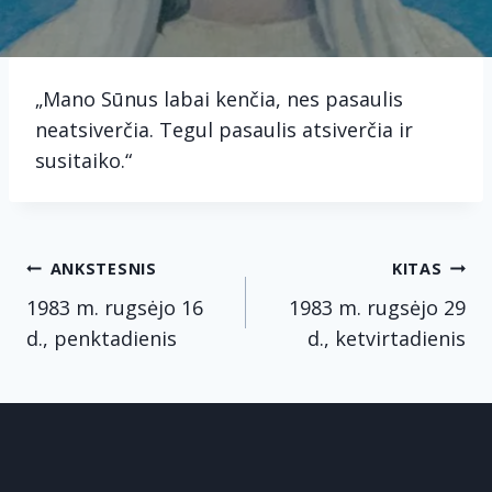
„Mano Sūnus labai kenčia, nes pasaulis
neatsiverčia. Tegul pasaulis atsiverčia ir
susitaiko.“
Navigacija
ANKSTESNIS
KITAS
tarp
1983 m. rugsėjo 16
1983 m. rugsėjo 29
d., penktadienis
d., ketvirtadienis
įrašų