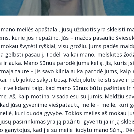
 mano meilės apaštalai, jūsų užduotis yra skleisti 
ems, kurie jos nepažino. Jūs – mažos pasaulio šviesel
mokau švytėti ryškiai, visu grožiu. Jums padės mald
da gelbsti pasaulį. Todėl, vaikai mano, melskitės žodž
e ir auka. Mano Sūnus parodė jums kelią. Jis, kuris įs
aja taure – Jis savo kilnia auka parodė jums, kaip r
i, nebijokite sakyti tiesą. Nebijokite keisti save ir p
ę ir veikdami taip, kad mano Sūnus būtų pažintas ir
me. Aš, kaip motina, visada esu su jumis. Meldžiu s
kad jūsų gyvenime viešpatautų meilė – meilė, kuri ga
meilė, kuri duoda gyvybę. Tokios meilės aš mokau jus
ūsų pasirinkimas yra ją pažinti, gyventi ja ir ją sklei
o ganytojus, kad jie su meile liudytų mano Sūnų. Dė