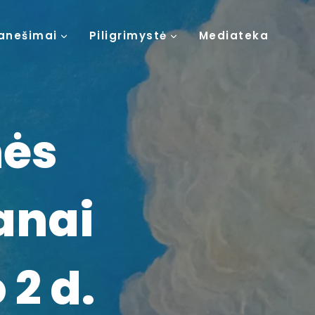
anešimai
Piligrimystė
Mediateka
nės
anai
 2 d.