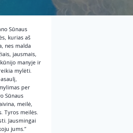
mano Sūnaus
ės, kurias aš
a, nes malda
iais, jausmais,
ikūnijo manyje ir
eikia mylėti.
asaulį,
 mylimas per
avo Sūnaus
ivina, meilė,
. Tyros meilės.
sti. Jausmingai
koju jums.”