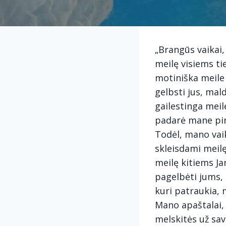
„Brangūs vaikai,
meilę visiems ti
motiniška meile 
gelbsti jus, mal
gailestinga meil
padarė mane pirm
Todėl, mano vaika
skleisdami meil
meilę kitiems Ja
pagelbėti jums, 
kuri patraukia, 
Mano apaštalai, j
melskitės už sav