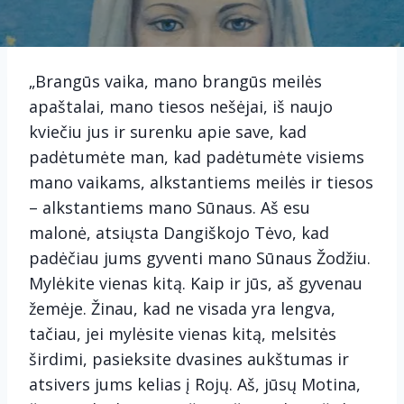
„Brangūs vaika, mano brangūs meilės
apaštalai, mano tiesos nešėjai, iš naujo
kviečiu jus ir surenku apie save, kad
padėtumėte man, kad padėtumėte visiems
mano vaikams, alkstantiems meilės ir tiesos
– alkstantiems mano Sūnaus. Aš esu
malonė, atsiųsta Dangiškojo Tėvo, kad
padėčiau jums gyventi mano Sūnaus Žodžiu.
Mylėkite vienas kitą. Kaip ir jūs, aš gyvenau
žemėje. Žinau, kad ne visada yra lengva,
tačiau, jei mylėsite vienas kitą, melsitės
širdimi, pasieksite dvasines aukštumas ir
atsivers jums kelias į Rojų. Aš, jūsų Motina,