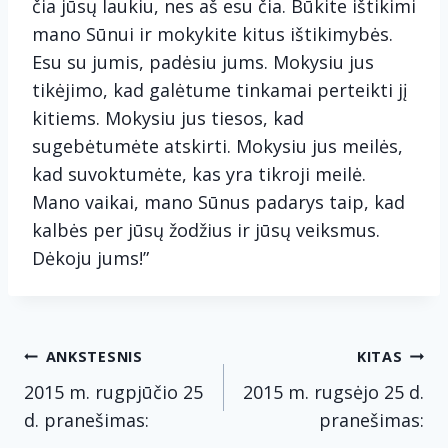
čia jūsų laukiu, nes aš esu čia. Būkite ištikimi
mano Sūnui ir mokykite kitus ištikimybės.
Esu su jumis, padėsiu jums. Mokysiu jus
tikėjimo, kad galėtume tinkamai perteikti jį
kitiems. Mokysiu jus tiesos, kad
sugebėtumėte atskirti. Mokysiu jus meilės,
kad suvoktumėte, kas yra tikroji meilė.
Mano vaikai, mano Sūnus padarys taip, kad
kalbės per jūsų žodžius ir jūsų veiksmus.
Dėkoju jums!”
Navigacija
ANKSTESNIS
KITAS
tarp
2015 m. rugpjūčio 25
2015 m. rugsėjo 25 d.
d. pranešimas:
pranešimas: