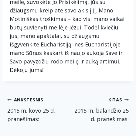
meilę, suvokėte Jo Prisikėlimą, jūs su
džiaugsmu kreipiate savo akis į Jį. Mano
Motiniškas troškimas – kad visi mano vaikai
būtų suvienyti meilėje Jėzui. Todėl kviečiu
jus, mano apaštalai, su džiaugsmu
išgyvenkite Eucharistiją, nes Eucharistijoje
mano Sūnus kaskart iš naujo aukoja Save ir
Savo pavyzdžiu rodo meilę ir auką artimui.
Dėkoju jums!“
Navigacija
ANKSTESNIS
KITAS
tarp
2015 m. kovo 25 d.
2015 m. balandžio 25
pranešimas:
d. pranešimas:
įrašų