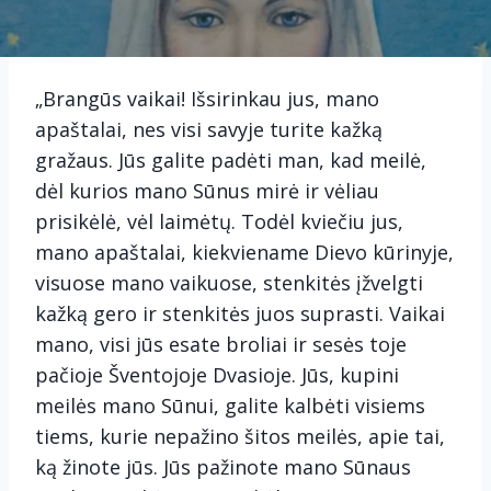
„Brangūs vaikai! Išsirinkau jus, mano
apaštalai, nes visi savyje turite kažką
gražaus. Jūs galite padėti man, kad meilė,
dėl kurios mano Sūnus mirė ir vėliau
prisikėlė, vėl laimėtų. Todėl kviečiu jus,
mano apaštalai, kiekviename Dievo kūrinyje,
visuose mano vaikuose, stenkitės įžvelgti
kažką gero ir stenkitės juos suprasti. Vaikai
mano, visi jūs esate broliai ir sesės toje
pačioje Šventojoje Dvasioje. Jūs, kupini
meilės mano Sūnui, galite kalbėti visiems
tiems, kurie nepažino šitos meilės, apie tai,
ką žinote jūs. Jūs pažinote mano Sūnaus