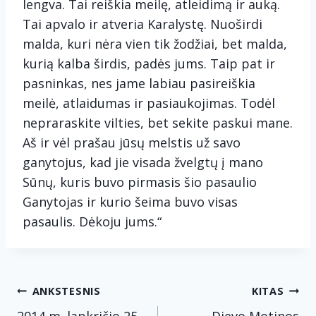
lengva. Tai reiškia meilę, atleidimą ir auką.
Tai apvalo ir atveria Karalystę. Nuoširdi
malda, kuri nėra vien tik žodžiai, bet malda,
kurią kalba širdis, padės jums. Taip pat ir
pasninkas, nes jame labiau pasireiškia
meilė, atlaidumas ir pasiaukojimas. Todėl
nepraraskite vilties, bet sekite paskui mane.
Aš ir vėl prašau jūsų melstis už savo
ganytojus, kad jie visada žvelgtų į mano
Sūnų, kuris buvo pirmasis šio pasaulio
Ganytojas ir kurio šeima buvo visas
pasaulis. Dėkoju jums.“
Navigacija
ANKSTESNIS
KITAS