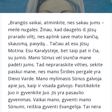
„Brangūs vaikai, atminkite, nes sakau jums –
meilė nugalės. Žinau, kad daugelis iš jūsų
prarado viltį, nes aplink save mato kančią,
skausmą, pavydą… Tačiau aš esu jūsų
Motina. Esu Karalystėje, bet taip pat ir čia,
su jumis. Mano Sūnus vėl siunčia mane
padėti jums. Tad nepraraskite vilties, sekite
paskui mane, nes mano Širdies pergalė yra
Dievo Varde. Mano mylimasis Sūnus galvoja
apie jus, kaip ir visada galvojo. Pasitikėkite
Juo ir gyvenkite Juo. Jis yra pasaulio
gyvenimas. Vaikai mano, gyventi mano
Sūnumi, reiškia gyventi Evangelija. Tai nėra