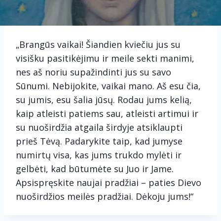
„Brangūs vaikai! Šiandien kviečiu jus su
visišku pasitikėjimu ir meile sekti manimi,
nes aš noriu supažindinti jus su savo
Sūnumi. Nebijokite, vaikai mano. Aš esu čia,
su jumis, esu šalia jūsų. Rodau jums kelią,
kaip atleisti patiems sau, atleisti artimui ir
su nuoširdžia atgaila širdyje atsiklaupti
prieš Tėvą. Padarykite taip, kad jumyse
numirtų visa, kas jums trukdo mylėti ir
gelbėti, kad būtumėte su Juo ir Jame.
Apsispręskite naujai pradžiai – paties Dievo
nuoširdžios meilės pradžiai. Dėkoju jums!“