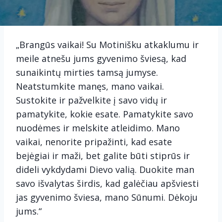
„Brangūs vaikai! Su Motinišku atkaklumu ir
meile atnešu jums gyvenimo šviesą, kad
sunaikintų mirties tamsą jumyse.
Neatstumkite manęs, mano vaikai.
Sustokite ir pažvelkite į savo vidų ir
pamatykite, kokie esate. Pamatykite savo
nuodėmes ir melskite atleidimo. Mano
vaikai, nenorite pripažinti, kad esate
bejėgiai ir maži, bet galite būti stiprūs ir
dideli vykdydami Dievo valią. Duokite man
savo išvalytas širdis, kad galėčiau apšviesti
jas gyvenimo šviesa, mano Sūnumi. Dėkoju
jums.“