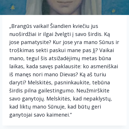
„Brangūs vaikai! Šiandien kviečiu jus
nuoširdžiai ir ilgai žvelgti į savo širdis. Ką
jose pamatysite? Kur jose yra mano Sūnus ir
troškimas sekti paskui mane pas Jį? Vaikai
mano, tegul šis atsižadėjimų metas būna
laikas, kada savęs paklausite: ko asmeniškai
iš manęs nori mano Dievas? Ką aš turiu
daryti? Melskitės, pasninkaukite, tebūna
širdis pilna gailestingumo. Neužmirškite
savo ganytojų. Melskitės, kad nepaklystų,
kad liktų mano Sūnuje, kad būtų geri
ganytojai savo kaimenei.“