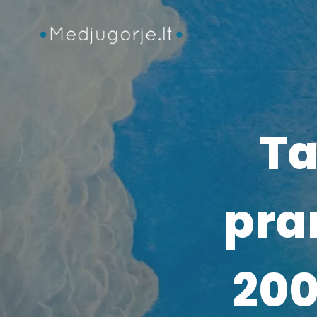
Skip
to
content
Ta
pra
200