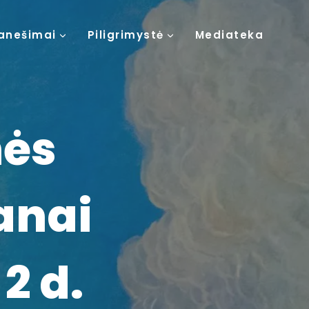
anešimai
Piligrimystė
Mediateka
nės
anai
2 d.