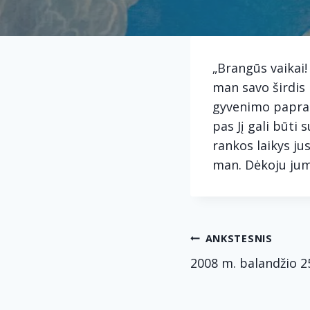
„Brangūs vaikai!
man savo širdis
gyvenimo papras
pas Jį gali būti
rankos laikys ju
man. Dėkoju jum
Navig
ANKSTESNIS
2008 m. balandžio 2
tarp