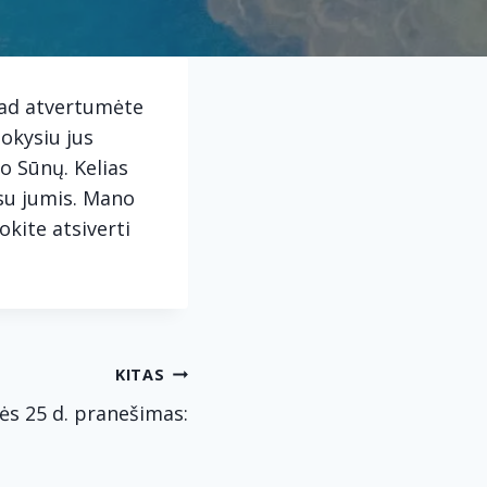
 kad atvertumėte
okysiu jus
o Sūnų. Kelias
 su jumis. Mano
okite atsiverti
KITAS
ės 25 d. pranešimas: