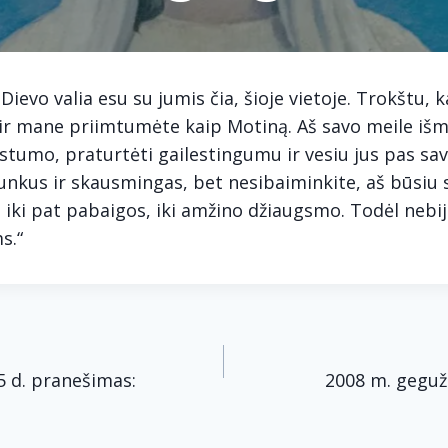
 Dievo valia esu su jumis čia, šioje vietoje. Trokštu,
 ir mane priimtumėte kaip Motiną. Aš savo meile išm
tumo, praturtėti gailestingumu ir vesiu jus pas sav
 sunkus ir skausmingas, bet nesibaiminkite, aš būsiu
s iki pat pabaigos, iki amžino džiaugsmo. Todėl nebij
s.“
acija
5 d. pranešimas:
2008 m. geguž