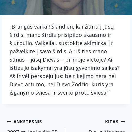
„Brangūs vaikai! Šiandien, kai žiūriu į jūsų
širdis, mano širdis prisipildo skausmo ir
šiurpulio. Vaikeliai, sustokite akimirkai ir
pažvelkite į savo širdis. Ar iš ties mano
Sūnus – jūsų Dievas – pirmoje vietoje? Ar
išties Jo įsakymai yra jūsų gyvenimo saikas?
Aš ir vėl perspėju jus: be tikėjimo nėra nei
Dievo artumo, nei Dievo Žodžio, kuris yra
išganymo šviesa ir sveiko proto šviesa.“
Navigacija
ANKSTESNIS
KITAS