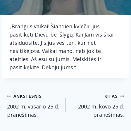
„Brangūs vaikai! Šiandien kviečiu jus
pasitikėti Dievu be išlygų. Kai Jam visiškai
atsiduosite, Jis jus ves ten, kur net
nesitikėjote. Vaikai mano, nebijokite
ateities. Aš esu su jumis. Melskitės ir
pasitikėkite. Dėkoju jums.“
Navigacija
ANKSTESNIS
KITAS
tarp
2002 m. vasario 25 d.
2002 m. kovo 25 d.
pranešimas:
pranešimas:
įrašų