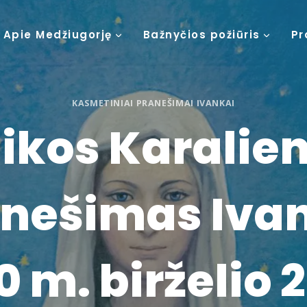
Apie Medžiugorję
Bažnyčios požiūris
Pr
KASMETINIAI PRANEŠIMAI IVANKAI
ikos Karalie
nešimas Iva
0 m. birželio 2