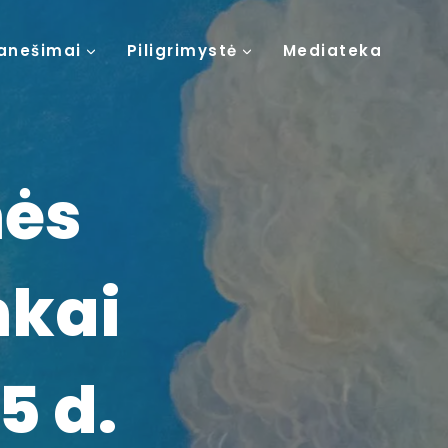
anešimai
Piligrimystė
Mediateka
nės
nkai
5 d.