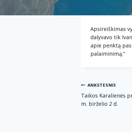
Apsireiškimas v
dalyvavo tik Iva
apie penktą pasl
palaiminimą.“
Navig
ANKSTESNIS
Taikos Karalienės p
tarp
m. birželio 2 d.
įrašų