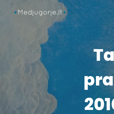
Skip
to
content
Ta
pra
201