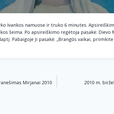
yko Ivankos namuose ir truko 6 minutes. Apsireiški
nkos šeima. Po apsireiškimo regėtoja pasakė: Dievo 
aptį. Pabaigoje Ji pasakė: „Brangūs vaikai, priimki
acija
ranešimas Mirjanai 2010
2010 m. birže