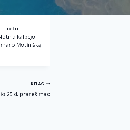
mo metu
Motina kalbėjo
te mano Motinišką
KITAS
lio 25 d. pranešimas: