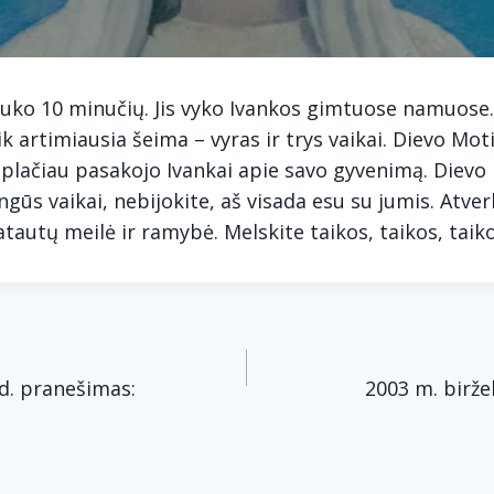
ruko 10 minučių. Jis vyko Ivankos gimtuose namuose
k artimiausia šeima – vyras ir trys vaikai. Dievo Mo
 plačiau pasakojo Ivankai apie savo gyvenimą. Diev
gūs vaikai, nebijokite, aš visada esu su jumis. Atverk
atautų meilė ir ramybė. Melskite taikos, taikos, taiko
acija
d. pranešimas:
2003 m. birže