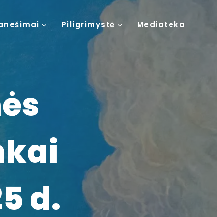
anešimai
Piligrimystė
Mediateka
nės
nkai
5 d.