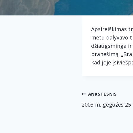
Apsireiškimas t
metu dalyvavo ti
džiaugsminga ir
pranešimą: „Bran
kad joje įsiviešp
Navig
ANKSTESNIS
2003 m. gegužės 25 
tarp