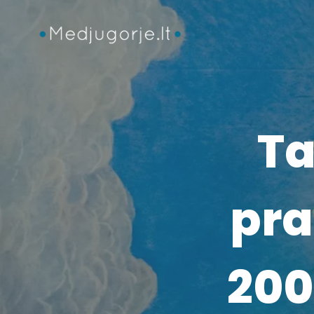
Skip
to
content
Ta
pra
200