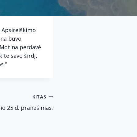
. Apsireiškimo
tina buvo
o Motina perdavė
ite savo širdį,
s.“
KITAS
lio 25 d. pranešimas: