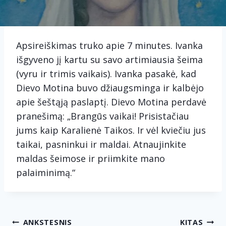
Apsireiškimas truko apie 7 minutes. Ivanka
išgyveno jį kartu su savo artimiausia šeima
(vyru ir trimis vaikais). Ivanka pasakė, kad
Dievo Motina buvo džiaugsminga ir kalbėjo
apie šeštąją paslaptį. Dievo Motina perdavė
pranešimą: „Brangūs vaikai! Prisistačiau
jums kaip Karalienė Taikos. Ir vėl kviečiu jus
taikai, pasninkui ir maldai. Atnaujinkite
maldas šeimose ir priimkite mano
palaiminimą.“
Navigacija
ANKSTESNIS
KITAS