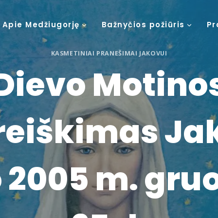
Apie Medžiugorję
Bažnyčios požiūris
Pr
KASMETINIAI PRANEŠIMAI JAKOVUI
Dievo Motino
reiškimas Ja
 2005 m. gru