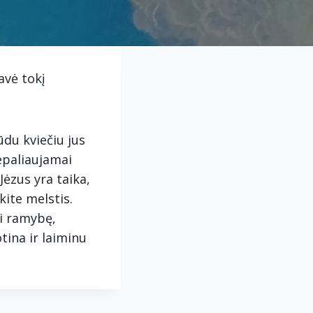
avė tokį
ūdu kviečiu jus
nepaliaujamai
Jėzus yra taika,
kite melstis.
ti ramybę,
tina ir laiminu