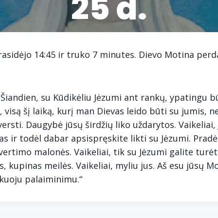
25 d.
asidėjo 14:45 ir truko 7 minutes. Dievo Motina perd
 Šiandien, su Kūdikėliu Jėzumi ant rankų, ypatingu b
i, visą šį laiką, kurį man Dievas leido būti su jumis, 
versti. Daugybė jūsų širdžių liko uždarytos. Vaikeliai, 
s ir todėl dabar apsispręskite likti su Jėzumi. Pradė
ivertimo malonės. Vaikeliai, tik su Jėzumi galite turė
, kupinas meilės. Vaikeliai, myliu jus. Aš esu jūsų Mo
škuoju palaiminimu.“