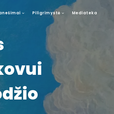
anešimai
Piligrimystė
Mediateka
s
kovui
odžio