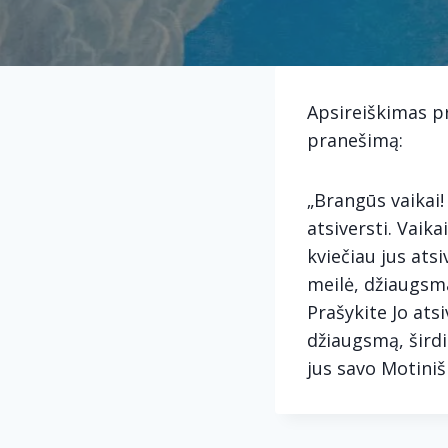
Apsireiškimas pr
pranešimą:
„Brangūs vaikai!
atsiversti. Vaika
kviečiau jus atsi
meilė, džiaugsma
Prašykite Jo ats
džiaugsmą, širdis
jus savo Motini