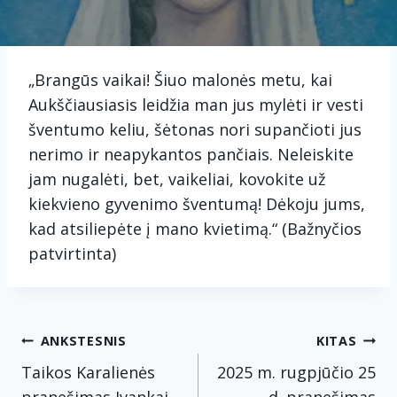
„Brangūs vaikai! Šiuo malonės metu, kai
Aukščiausiasis leidžia man jus mylėti ir vesti
šventumo keliu, šėtonas nori supančioti jus
nerimo ir neapykantos pančiais. Neleiskite
jam nugalėti, bet, vaikeliai, kovokite už
kiekvieno gyvenimo šventumą! Dėkoju jums,
kad atsiliepėte į mano kvietimą.“ (Bažnyčios
patvirtinta)
Navigacija
ANKSTESNIS
KITAS
tarp
Taikos Karalienės
2025 m. rugpjūčio 25