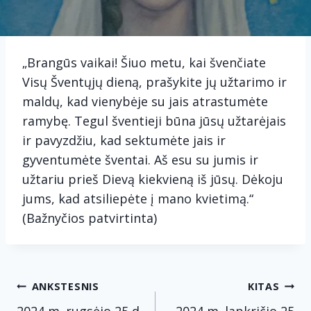
„Brangūs vaikai! Šiuo metu, kai švenčiate
Visų Šventųjų dieną, prašykite jų užtarimo ir
maldų, kad vienybėje su jais atrastumėte
ramybę. Tegul šventieji būna jūsų užtarėjais
ir pavyzdžiu, kad sektumėte jais ir
gyventumėte šventai. Aš esu su jumis ir
užtariu prieš Dievą kiekvieną iš jūsų. Dėkoju
jums, kad atsiliepėte į mano kvietimą.“
(Bažnyčios patvirtinta)
Navigacija
ANKSTESNIS
KITAS