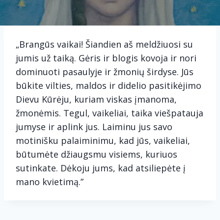
„Brangūs vaikai! Šiandien aš meldžiuosi su
jumis už taiką. Gėris ir blogis kovoja ir nori
dominuoti pasaulyje ir žmonių širdyse. Jūs
būkite vilties, maldos ir didelio pasitikėjimo
Dievu Kūrėju, kuriam viskas įmanoma,
žmonėmis. Tegul, vaikeliai, taika viešpatauja
jumyse ir aplink jus. Laiminu jus savo
motinišku palaiminimu, kad jūs, vaikeliai,
būtumėte džiaugsmu visiems, kuriuos
sutinkate. Dėkoju jums, kad atsiliepėte į
mano kvietimą.”