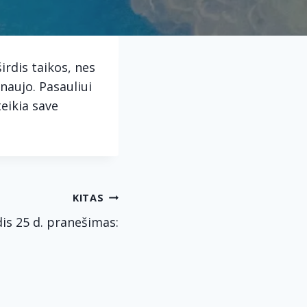
irdis taikos, nes
 naujo. Pasauliui
teikia save
KITAS
is 25 d. pranešimas: