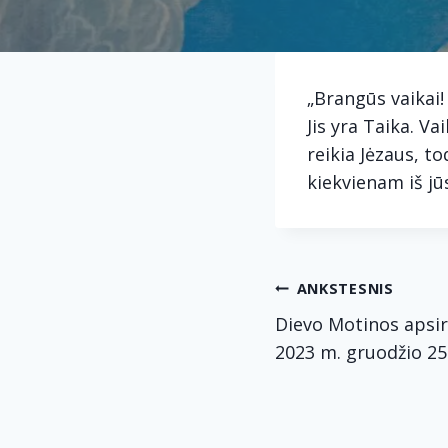
„Brangūs vaikai!
Jis yra Taika. Va
reikia Jėzaus, to
kiekvienam iš jū
Navig
ANKSTESNIS
Dievo Motinos apsir
tarp
2023 m. gruodžio 25
įrašų