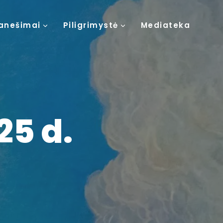
anešimai
Piligrimystė
Mediateka
25 d.