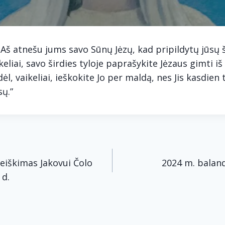
 Aš atnešu jums savo Sūnų Jėzų, kad pripildytų jūsų š
ikeliai, savo širdies tyloje paprašykite Jėzaus gimti iš
dėl, vaikeliai, ieškokite Jo per maldą, nes Jis kasdien 
sų.”
acija
eiškimas Jakovui Čolo
2024 m. baland
 d.