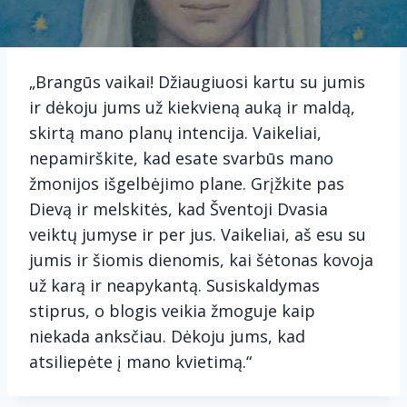
„Brangūs vaikai! Džiaugiuosi kartu su jumis
ir dėkoju jums už kiekvieną auką ir maldą,
skirtą mano planų intencija. Vaikeliai,
nepamirškite, kad esate svarbūs mano
žmonijos išgelbėjimo plane. Grįžkite pas
Dievą ir melskitės, kad Šventoji Dvasia
veiktų jumyse ir per jus. Vaikeliai, aš esu su
jumis ir šiomis dienomis, kai šėtonas kovoja
už karą ir neapykantą. Susiskaldymas
stiprus, o blogis veikia žmoguje kaip
niekada anksčiau. Dėkoju jums, kad
atsiliepėte į mano kvietimą.“