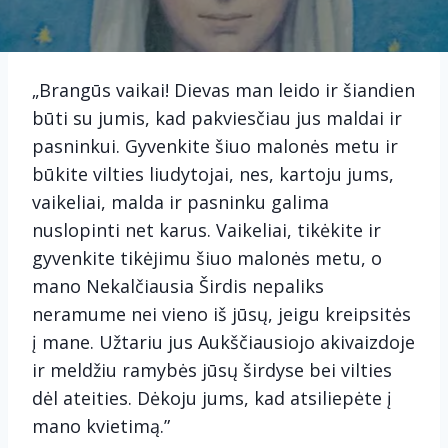
„Brangūs vaikai! Dievas man leido ir šiandien
būti su jumis, kad pakviesčiau jus maldai ir
pasninkui. Gyvenkite šiuo malonės metu ir
būkite vilties liudytojai, nes, kartoju jums,
vaikeliai, malda ir pasninku galima
nuslopinti net karus. Vaikeliai, tikėkite ir
gyvenkite tikėjimu šiuo malonės metu, o
mano Nekalčiausia Širdis nepaliks
neramume nei vieno iš jūsų, jeigu kreipsitės
į mane. Užtariu jus Aukščiausiojo akivaizdoje
ir meldžiu ramybės jūsų širdyse bei vilties
dėl ateities. Dėkoju jums, kad atsiliepėte į
mano kvietimą.”