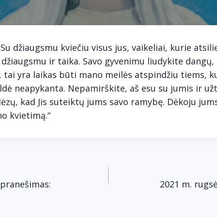
 Su džiaugsmu kviečiu visus jus, vaikeliai, kurie atsi
 džiaugsmu ir taika. Savo gyvenimu liudykite dangų,
i, tai yra laikas būti mano meilės atspindžiu tiems, k
aldė neapykanta. Nepamirškite, aš esu su jumis ir užt
ėzų, kad Jis suteiktų jums savo ramybę. Dėkoju jum
no kvietimą.“
acija
. pranešimas:
2021 m. rugsė