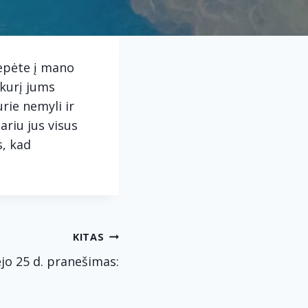
liepėte į mano
 kurį jums
urie nemyli ir
ariu jus visus
s, kad
KITAS
jo 25 d. pranešimas: