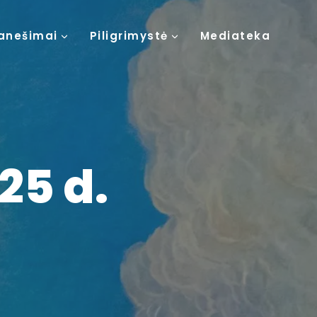
anešimai
Piligrimystė
Mediateka
25 d.