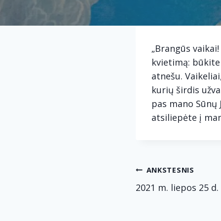
„Brangūs vaikai!
kvietimą: būkite
atnešu. Vaikelia
kurių širdis užv
pas mano Sūnų J
atsiliepėte į ma
Navig
ANKSTESNIS
2021 m. liepos 25 d
tarp