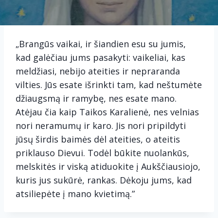
„Brangūs vaikai, ir šiandien esu su jumis,
kad galėčiau jums pasakyti: vaikeliai, kas
meldžiasi, nebijo ateities ir nepraranda
vilties. Jūs esate išrinkti tam, kad neštumėte
džiaugsmą ir ramybę, nes esate mano.
Atėjau čia kaip Taikos Karalienė, nes velnias
nori neramumų ir karo. Jis nori pripildyti
jūsų širdis baimės dėl ateities, o ateitis
priklauso Dievui. Todėl būkite nuolankūs,
melskitės ir viską atiduokite į Aukščiausiojo,
kuris jus sukūrė, rankas. Dėkoju jums, kad
atsiliepėte į mano kvietimą.”