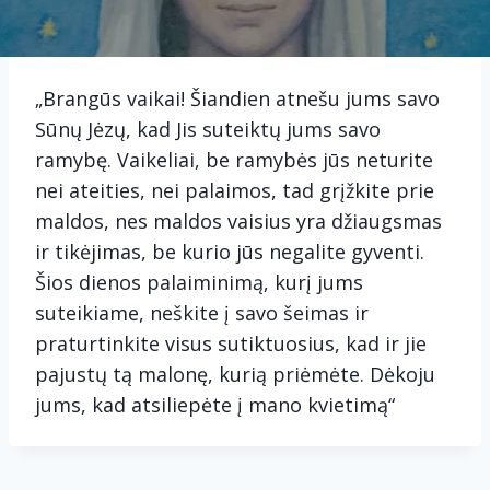
„Brangūs vaikai! Šiandien atnešu jums savo
Sūnų Jėzų, kad Jis suteiktų jums savo
ramybę. Vaikeliai, be ramybės jūs neturite
nei ateities, nei palaimos, tad grįžkite prie
maldos, nes maldos vaisius yra džiaugsmas
ir tikėjimas, be kurio jūs negalite gyventi.
Šios dienos palaiminimą, kurį jums
suteikiame, neškite į savo šeimas ir
praturtinkite visus sutiktuosius, kad ir jie
pajustų tą malonę, kurią priėmėte. Dėkoju
jums, kad atsiliepėte į mano kvietimą“