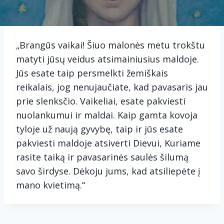
„Brangūs vaikai! Šiuo malonės metu trokštu
matyti jūsų veidus atsimainiusius maldoje.
Jūs esate taip persmelkti žemiškais
reikalais, jog nenujaučiate, kad pavasaris jau
prie slenksčio. Vaikeliai, esate pakviesti
nuolankumui ir maldai. Kaip gamta kovoja
tyloje už naują gyvybę, taip ir jūs esate
pakviesti maldoje atsiverti Dievui, Kuriame
rasite taiką ir pavasarinės saulės šilumą
savo širdyse. Dėkoju jums, kad atsiliepėte į
mano kvietimą.“