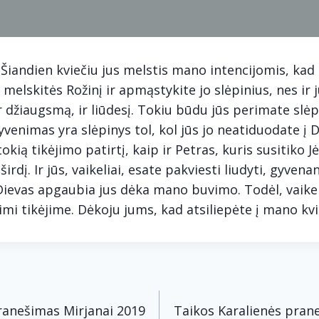
 Šiandien kviečiu jus melstis mano intencijomis, kad
, melskitės Rožinį ir apmąstykite jo slėpinius, nes ir 
 džiaugsmą, ir liūdesį. Tokiu būdu jūs perimate slėp
venimas yra slėpinys tol, kol jūs jo neatiduodate į 
tokią tikėjimo patirtį, kaip ir Petras, kuris susitiko Jė
širdį. Ir jūs, vaikeliai, esate pakviesti liudyti, gyvena
Dievas apgaubia jus dėka mano buvimo. Todėl, vaikeli
dimi tikėjime. Dėkoju jums, kad atsiliepėte į mano kv
acija
ranešimas Mirjanai 2019
Taikos Karalienės pran