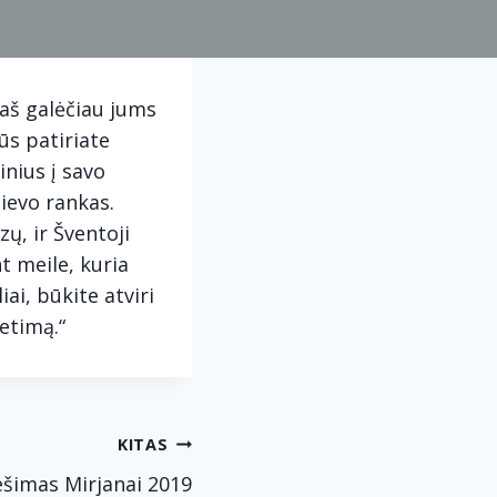
 aš galėčiau jums
jūs patiriate
inius į savo
Dievo rankas.
zų, ir Šventoji
nt meile, kuria
ai, būkite atviri
ietimą.“
KITAS
ešimas Mirjanai 2019