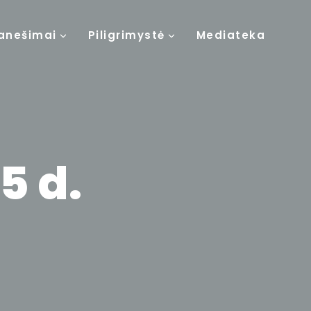
anešimai
Piligrimystė
Mediateka
5 d.