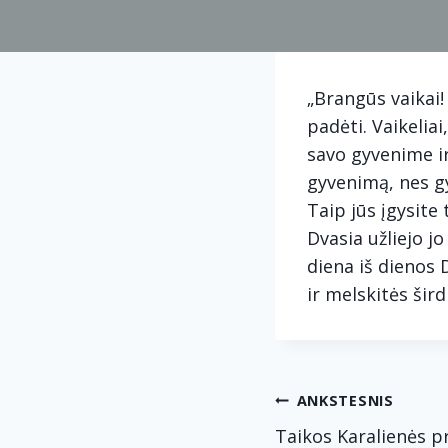
„Brangūs vaikai!
padėti. Vaikeliai
savo gyvenime ir
gyvenimą, nes gy
Taip jūs įgysite 
Dvasia užliejo jo 
diena iš dienos 
ir melskitės šir
Navig
ANKSTESNIS
Taikos Karalienės p