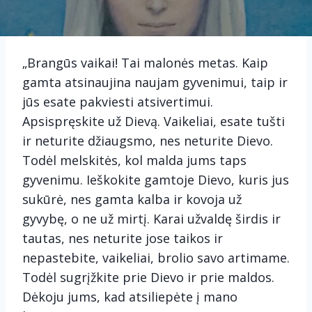
„Brangūs vaikai! Tai malonės metas. Kaip
gamta atsinaujina naujam gyvenimui, taip ir
jūs esate pakviesti atsivertimui.
Apsispręskite už Dievą. Vaikeliai, esate tušti
ir neturite džiaugsmo, nes neturite Dievo.
Todėl melskitės, kol malda jums taps
gyvenimu. Ieškokite gamtoje Dievo, kuris jus
sukūrė, nes gamta kalba ir kovoja už
gyvybę, o ne už mirtį. Karai užvaldę širdis ir
tautas, nes neturite jose taikos ir
nepastebite, vaikeliai, brolio savo artimame.
Todėl sugrįžkite prie Dievo ir prie maldos.
Dėkoju jums, kad atsiliepėte į mano