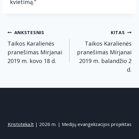
kvietimą.“
Navigacija
ANKSTESNIS
KITAS
tarp
Taikos Karalienės
Taikos Karalienės
pranešimas Mirjanai
pranešimas Mirjanai
įrašų
2019 m. kovo 18 d.
2019 m. balandžio 2
d.
Kristoteka.lt
| 2026 m. | Medijų evangelizacijos projektas