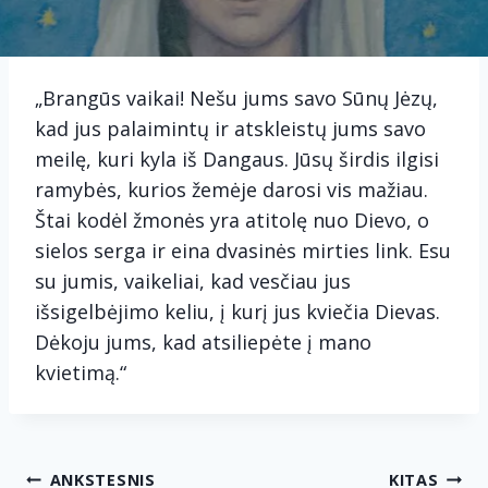
„Brangūs vaikai! Nešu jums savo Sūnų Jėzų,
kad jus palaimintų ir atskleistų jums savo
meilę, kuri kyla iš Dangaus. Jūsų širdis ilgisi
ramybės, kurios žemėje darosi vis mažiau.
Štai kodėl žmonės yra atitolę nuo Dievo, o
sielos serga ir eina dvasinės mirties link. Esu
su jumis, vaikeliai, kad vesčiau jus
išsigelbėjimo keliu, į kurį jus kviečia Dievas.
Dėkoju jums, kad atsiliepėte į mano
kvietimą.“
Navigacija
ANKSTESNIS
KITAS