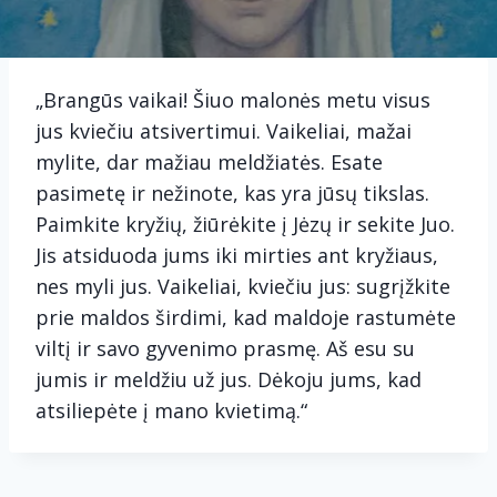
„Brangūs vaikai! Šiuo malonės metu visus
jus kviečiu atsivertimui. Vaikeliai, mažai
mylite, dar mažiau meldžiatės. Esate
pasimetę ir nežinote, kas yra jūsų tikslas.
Paimkite kryžių, žiūrėkite į Jėzų ir sekite Juo.
Jis atsiduoda jums iki mirties ant kryžiaus,
nes myli jus. Vaikeliai, kviečiu jus: sugrįžkite
prie maldos širdimi, kad maldoje rastumėte
viltį ir savo gyvenimo prasmę. Aš esu su
jumis ir meldžiu už jus. Dėkoju jums, kad
atsiliepėte į mano kvietimą.“