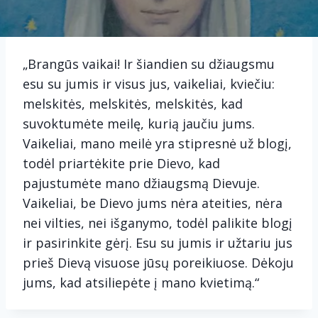
„Brangūs vaikai! Ir šiandien su džiaugsmu
esu su jumis ir visus jus, vaikeliai, kviečiu:
melskitės, melskitės, melskitės, kad
suvoktumėte meilę, kurią jaučiu jums.
Vaikeliai, mano meilė yra stipresnė už blogį,
todėl priartėkite prie Dievo, kad
pajustumėte mano džiaugsmą Dievuje.
Vaikeliai, be Dievo jums nėra ateities, nėra
nei vilties, nei išganymo, todėl palikite blogį
ir pasirinkite gėrį. Esu su jumis ir užtariu jus
prieš Dievą visuose jūsų poreikiuose. Dėkoju
jums, kad atsiliepėte į mano kvietimą.“