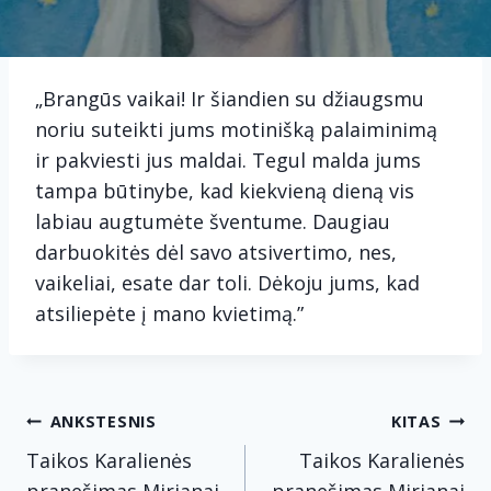
„Brangūs vaikai! Ir šiandien su džiaugsmu
noriu suteikti jums motinišką palaiminimą
ir pakviesti jus maldai. Tegul malda jums
tampa būtinybe, kad kiekvieną dieną vis
labiau augtumėte šventume. Daugiau
darbuokitės dėl savo atsivertimo, nes,
vaikeliai, esate dar toli. Dėkoju jums, kad
atsiliepėte į mano kvietimą.”
Navigacija
ANKSTESNIS
KITAS
tarp
Taikos Karalienės
Taikos Karalienės