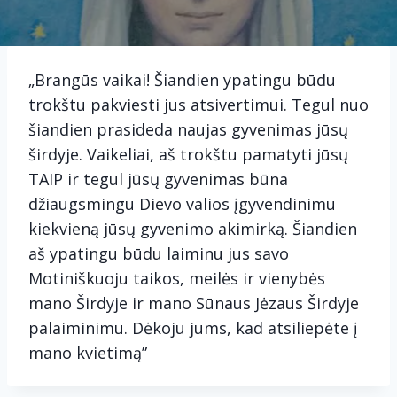
„Brangūs vaikai! Šiandien ypatingu būdu
trokštu pakviesti jus atsivertimui. Tegul nuo
šiandien prasideda naujas gyvenimas jūsų
širdyje. Vaikeliai, aš trokštu pamatyti jūsų
TAIP ir tegul jūsų gyvenimas būna
džiaugsmingu Dievo valios įgyvendinimu
kiekvieną jūsų gyvenimo akimirką. Šiandien
aš ypatingu būdu laiminu jus savo
Motiniškuoju taikos, meilės ir vienybės
mano Širdyje ir mano Sūnaus Jėzaus Širdyje
palaiminimu. Dėkoju jums, kad atsiliepėte į
mano kvietimą”