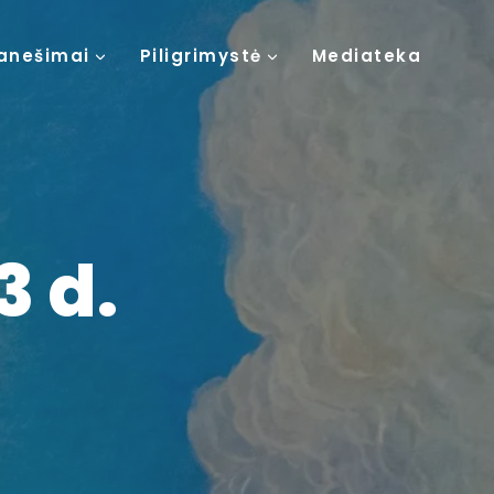
anešimai
Piligrimystė
Mediateka
3 d.