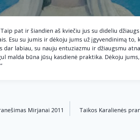
 Taip pat ir šiandien aš kviečiu jus su dideliu džiau
s. Esu su jumis ir dėkoju jums už įgyvendinimą to, 
us dar labiau, su nauju entuziazmu ir džiaugsmu atn
ul malda būna jūsų kasdienė praktika. Dėkoju jums, 
”
acija
ranešimas Mirjanai 2011
Taikos Karalienės pra