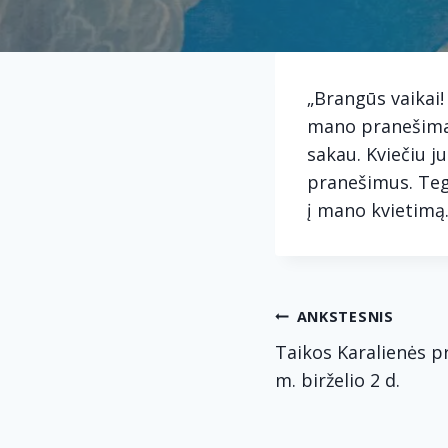
„Brangūs vaikai!
mano pranešimai
sakau. Kviečiu j
pranešimus. Teg
į mano kvietimą.
Navig
ANKSTESNIS
Taikos Karalienės p
tarp
m. birželio 2 d.