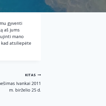
gsmu gyventi
ką aš jums
aujinti mano
kad atsiliepėte
KITAS
nešimas Ivankai 2011
m. birželio 25 d.