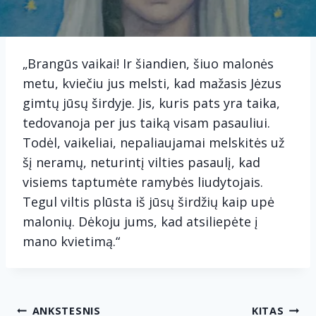
„Brangūs vaikai! Ir šiandien, šiuo malonės
metu, kviečiu jus melsti, kad mažasis Jėzus
gimtų jūsų širdyje. Jis, kuris pats yra taika,
tedovanoja per jus taiką visam pasauliui.
Todėl, vaikeliai, nepaliaujamai melskitės už
šį neramų, neturintį vilties pasaulį, kad
visiems taptumėte ramybės liudytojais.
Tegul viltis plūsta iš jūsų širdžių kaip upė
malonių. Dėkoju jums, kad atsiliepėte į
mano kvietimą.“
Navigacija
ANKSTESNIS
KITAS