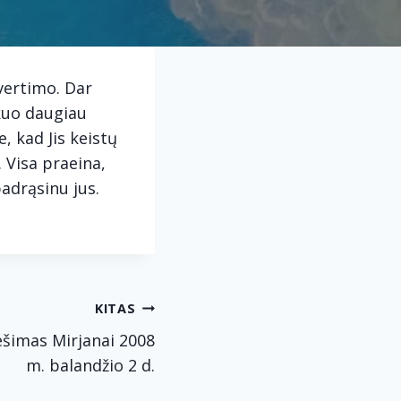
vertimo. Dar
 kuo daugiau
, kad Jis keistų
. Visa praeina,
padrąsinu jus.
KITAS
ešimas Mirjanai 2008
m. balandžio 2 d.