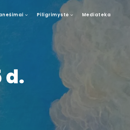
anešimai
Piligrimystė
Mediateka
 d.