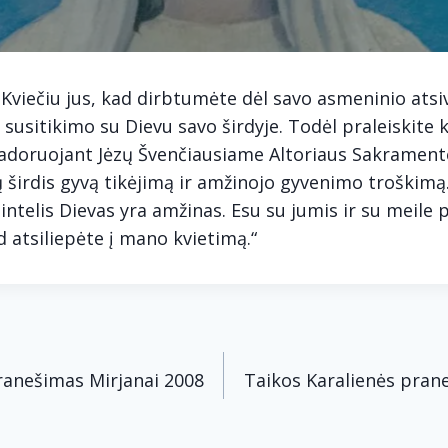
 Kviečiu jus, kad dirbtumėte dėl savo asmeninio atsi
 susitikimo su Dievu savo širdyje. Todėl praleiskite
 adoruojant Jėzų Švenčiausiame Altoriaus Sakramente
ūsų širdis gyvą tikėjimą ir amžinojo gyvenimo troškimą
enintelis Dievas yra amžinas. Esu su jumis ir su meile 
 atsiliepėte į mano kvietimą.“
acija
ranešimas Mirjanai 2008
Taikos Karalienės pran