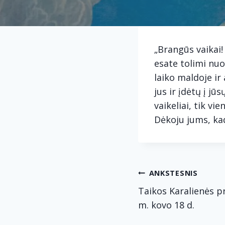
„Brangūs vaikai!
esate tolimi nuo
laiko maldoje ir
jus ir įdėtų į j
vaikeliai, tik vi
Dėkoju jums, kad
Navig
ANKSTESNIS
Taikos Karalienės p
tarp
m. kovo 18 d.