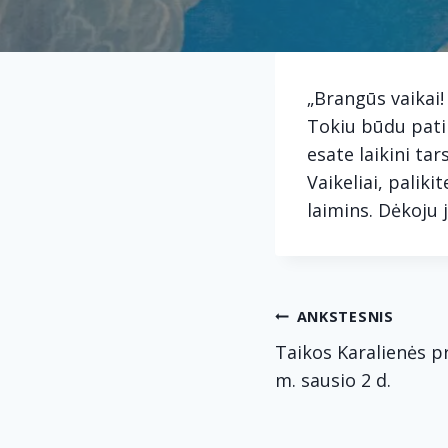
„Brangūs vaikai!
Tokiu būdu patir
esate laikini ta
Vaikeliai, paliki
laimins. Dėkoju 
Navig
ANKSTESNIS
Taikos Karalienės p
tarp
m. sausio 2 d.