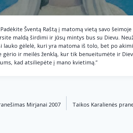
 Padėkite Šventą Raštą į matomą vietą savo šeimoje ir
site maldą širdimi ir jūsų mintys bus su Dievu. Neu
rsi lauko gėlelė, kuri yra matoma iš tolo, bet po akim
te gėrio ir meilės ženklą, kur tik benueitumėte ir Die
jums, kad atsiliepėte į mano kvietimą.”
acija
ranešimas Mirjanai 2007
Taikos Karalienės pran