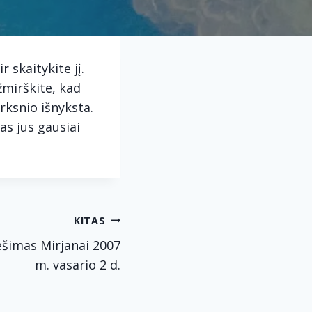
 skaitykite jį.
žmirškite, kad
irksnio išnyksta.
vas jus gausiai
KITAS
ešimas Mirjanai 2007
m. vasario 2 d.