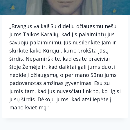
„Brangūs vaikai! Su dideliu džiaugsmu nešu
jums Taikos Karalių, kad Jis palaimintų jus
savuoju palaiminimu. Jūs nusilenkite Jam ir
skirkite laiko Kūrėjui, kurio trokšta jūsų
širdis. Nepamirškite, kad esate praeiviai
šioje Žemėje ir, kad daiktai gali jums duoti
nedidelį džiaugsmą, o per mano Sūnų jums
padovanotas amžinas gyvenimas. Esu su
jumis tam, kad jus nuvesčiau link to, ko ilgisi
jūsų širdis. Dėkoju jums, kad atsiliepėte į
mano kvietimą!“