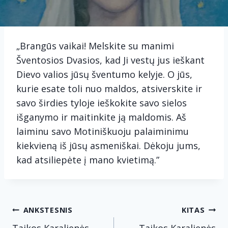
„Brangūs vaikai! Melskite su manimi
Šventosios Dvasios, kad Ji vestų jus ieškant
Dievo valios jūsų šventumo kelyje. O jūs,
kurie esate toli nuo maldos, atsiverskite ir
savo širdies tyloje ieškokite savo sielos
išganymo ir maitinkite ją maldomis. Aš
laiminu savo Motiniškuoju palaiminimu
kiekvieną iš jūsų asmeniškai. Dėkoju jums,
kad atsiliepėte į mano kvietimą.”
Navigacija
ANKSTESNIS
KITAS