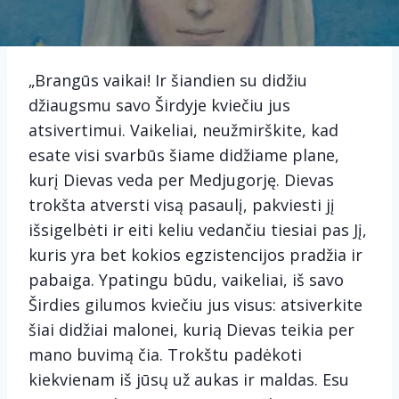
„Brangūs vaikai! Ir šiandien su didžiu
džiaugsmu savo Širdyje kviečiu jus
atsivertimui. Vaikeliai, neužmirškite, kad
esate visi svarbūs šiame didžiame plane,
kurį Dievas veda per Medjugorję. Dievas
trokšta atversti visą pasaulį, pakviesti jį
išsigelbėti ir eiti keliu vedančiu tiesiai pas Jį,
kuris yra bet kokios egzistencijos pradžia ir
pabaiga. Ypatingu būdu, vaikeliai, iš savo
Širdies gilumos kviečiu jus visus: atsiverkite
šiai didžiai malonei, kurią Dievas teikia per
mano buvimą čia. Trokštu padėkoti
kiekvienam iš jūsų už aukas ir maldas. Esu