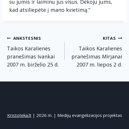
su jumis ir laiminu jus visus. Dėkoju jums,
kad atsiliepėte į mano kvietimą.“
Navigacija
ANKSTESNIS
KITAS
tarp
Taikos Karalienės
Taikos Karalienės
pranešimas Ivankai
pranešimas Mirjanai
įrašų
2007 m. birželio 25 d.
2007 m. liepos 2 d.
Kristoteka.lt
| 2026 m. | Medijų evangelizacijos projektas