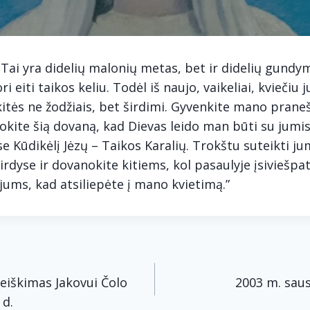
 Tai yra didelių malonių metas, bet ir didelių gund
ri eiti taikos keliu. Todėl iš naujo, vaikeliai, kviečiu 
itės ne žodžiais, bet širdimi. Gyvenkite mano praneš
vokite šią dovaną, kad Dievas leido man būti su jumis
se Kūdikėlį Jėzų – Taikos Karalių. Trokštu suteikti j
širdyse ir dovanokite kitiems, kol pasaulyje įsiviešpa
ums, kad atsiliepėte į mano kvietimą.”
acija
eiškimas Jakovui Čolo
2003 m. saus
 d.