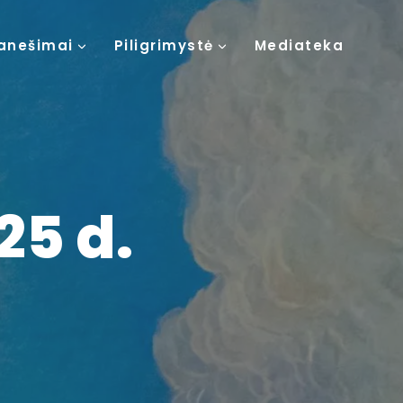
anešimai
Piligrimystė
Mediateka
25 d.