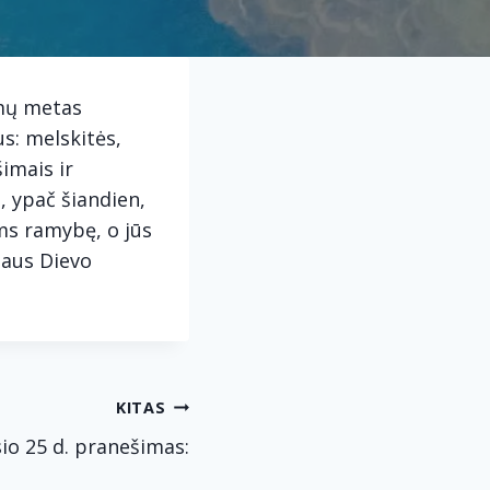
ymų metas
jus: melskitės,
imais ir
, ypač šiandien,
ums ramybę, o jūs
taus Dievo
KITAS
io 25 d. pranešimas: