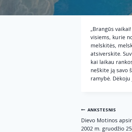
„Brangūs vaikai!
visiems, kurie no
melskitės, melsk
atsiverskite. Su
kai laikau ranko
neškite ją savo 
ramybė. Dėkoju j
Navig
ANKSTESNIS
Dievo Motinos apsir
2002 m. gruodžio 25