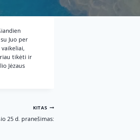
šiandien
 su Juo per
vaikeliai,
iau tikėti ir
lio Jėzaus
KITAS
io 25 d. pranešimas: