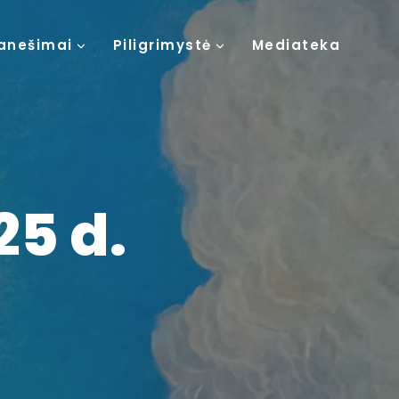
anešimai
Piligrimystė
Mediateka
25 d.