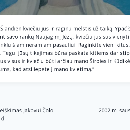
Šiandien kviečiu jus ir raginu melstis už taiką. Ypač 
 savo rankų Naujagimį Jėzų, kviečiu jus susivienyti
enklu šiam neramiam pasauliui. Raginkite vieni kitus, 
i. Tegul jūsų tikėjimas būna paskata kitiems dar stipr
us visus ir kviečiu būti arčiau mano Širdies ir Kūdikė
jums, kad atsiliepėte į mano kvietimą.“
acija
eiškimas Jakovui Čolo
2002 m. saus
 d.