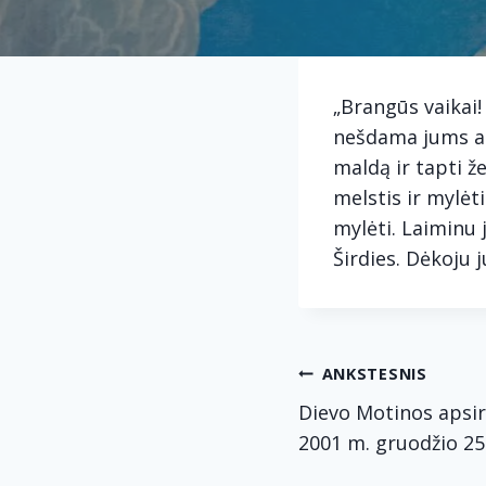
„Brangūs vaikai! 
nešdama jums ant
maldą ir tapti ž
melstis ir mylėt
mylėti. Laiminu j
Širdies. Dėkoju 
Navig
ANKSTESNIS
Dievo Motinos apsir
tarp
2001 m. gruodžio 25