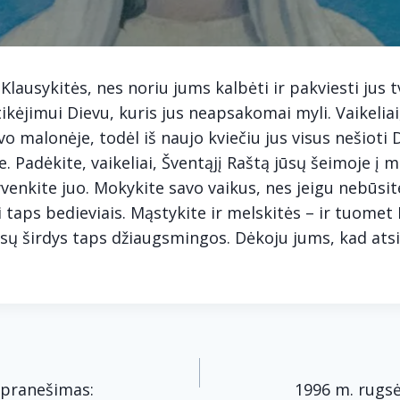
 Klausykitės, nes noriu jums kalbėti ir pakviesti jus 
tikėjimui Dievu, kuris jus neapsakomai myli. Vaikeliai
vo malonėje, todėl iš naujo kviečiu jus visus nešioti 
e. Padėkite, vaikeliai, Šventąjį Raštą jūsų šeimoje į 
 gyvenkite juo. Mokykite savo vaikus, nes jeigu nebūsit
i taps bedieviais. Mąstykite ir melskitės – ir tuomet
jūsų širdys taps džiaugsmingos. Dėkoju jums, kad ats
acija
. pranešimas:
1996 m. rugsė