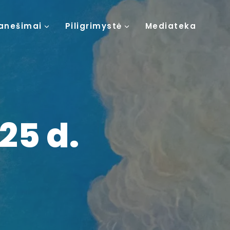
anešimai
Piligrimystė
Mediateka
25 d.