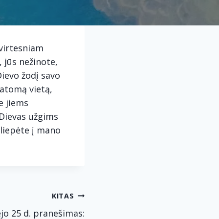
tvirtesniam
, jūs nežinote,
Dievo žodį savo
matomą vietą,
e jiems
 Dievas užgims
iliepėte į mano
KITAS
jo 25 d. pranešimas: