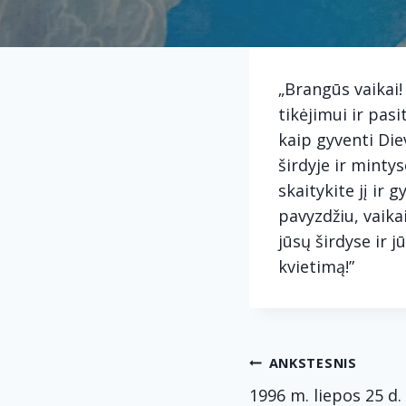
„Brangūs vaikai!
tikėjimui ir pasi
kaip gyventi Die
širdyje ir mintys
skaitykite jį ir
pavyzdžiu, vaika
jūsų širdyse ir 
kvietimą!”
Navig
ANKSTESNIS
1996 m. liepos 25 d