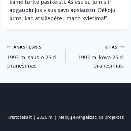
kame turite pasikeisti. Aš esu su jumis ir
apgaubiu jus visus savo apsiaustu. Dėkoju
jums, kad atsiliepėte į mano kvietimą!“
Navigacija
ANKSTESNIS
KITAS
tarp
1993 m. sausio 25 d.
1993 m. kovo 25 d.
pranešimas:
pranešimas:
įrašų
Kristoteka.lt
| 2026 m. | Medijų evangelizacijos projektas