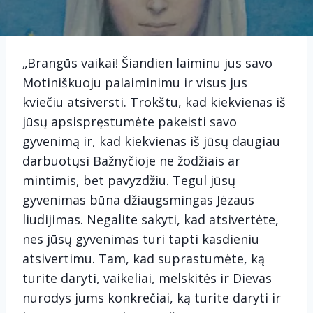
„Brangūs vaikai! Šiandien laiminu jus savo
Motiniškuoju palaiminimu ir visus jus
kviečiu atsiversti. Trokštu, kad kiekvienas iš
jūsų apsispręstumėte pakeisti savo
gyvenimą ir, kad kiekvienas iš jūsų daugiau
darbuotųsi Bažnyčioje ne žodžiais ar
mintimis, bet pavyzdžiu. Tegul jūsų
gyvenimas būna džiaugsmingas Jėzaus
liudijimas. Negalite sakyti, kad atsivertėte,
nes jūsų gyvenimas turi tapti kasdieniu
atsivertimu. Tam, kad suprastumėte, ką
turite daryti, vaikeliai, melskitės ir Dievas
nurodys jums konkrečiai, ką turite daryti ir