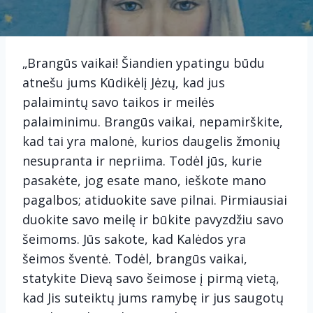
„Brangūs vaikai! Šiandien ypatingu būdu
atnešu jums Kūdikėlį Jėzų, kad jus
palaimintų savo taikos ir meilės
palaiminimu. Brangūs vaikai, nepamirškite,
kad tai yra malonė, kurios daugelis žmonių
nesupranta ir nepriima. Todėl jūs, kurie
pasakėte, jog esate mano, ieškote mano
pagalbos; atiduokite save pilnai. Pirmiausiai
duokite savo meilę ir būkite pavyzdžiu savo
šeimoms. Jūs sakote, kad Kalėdos yra
šeimos šventė. Todėl, brangūs vaikai,
statykite Dievą savo šeimose į pirmą vietą,
kad Jis suteiktų jums ramybę ir jus saugotų