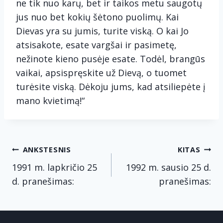
ne tik nuo karų, bet ir taikos metu saugotų
jus nuo bet kokių šėtono puolimų. Kai
Dievas yra su jumis, turite viską. O kai Jo
atsisakote, esate vargšai ir pasimetę,
nežinote kieno pusėje esate. Todėl, brangūs
vaikai, apsispręskite už Dievą, o tuomet
turėsite viską. Dėkoju jums, kad atsiliepėte į
mano kvietimą!“
Navigacija
ANKSTESNIS
KITAS
tarp
1991 m. lapkričio 25
1992 m. sausio 25 d.
d. pranešimas:
pranešimas:
įrašų