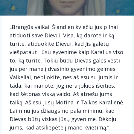
„Brangūs vaikai! Šiandien kviečiu jus pilnai
atiduoti save Dievui. Visa, ką darote ir ką
turite, atiduokite Dievui, kad Jis galėtų
viešpatauti jūsų gyvenime kaip Karalius viso
to, ką turite. Tokiu būdu Dievas galės vesti
jus per mane į dvasinio gyvenimo gelmes.
Vaikeliai, nebijokite, nes aš esu su jumis ir
tada, kai manote, jog nėra jokios išeities,
kad šėtonas viską valdo. Aš atnešu jums
taiką. Aš esu jūsų Motina ir Taikos Karalienė.
Laiminu jus džiaugsmo palaiminimu, kad
Dievas būtų viskas jūsų gyvenime. Dėkoju
jums, kad atsiliepėte į mano kvietimą.”